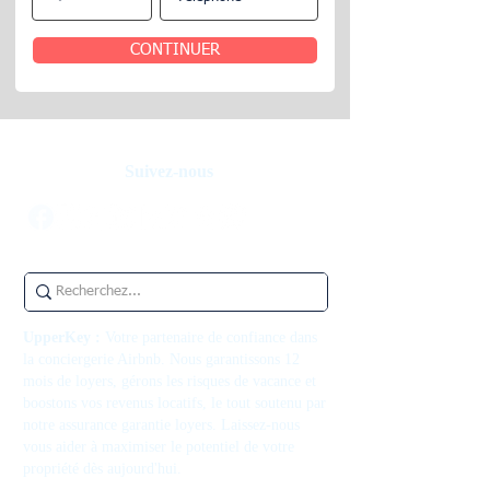
CONTINUER
Suivez-nous
UpperKey :
Votre partenaire de confiance dans
la conciergerie Airbnb. Nous garantissons 12
mois de loyers, gérons les risques de vacance et
boostons vos revenus locatifs, le tout soutenu par
notre assurance garantie loyers. Laissez-nous
vous aider à maximiser le potentiel de votre
propriété dès aujourd'hui.