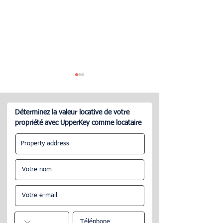
Déterminez la valeur locative de votre
propriété avec UpperKey comme locataire
La gestion d'Airbnb une
Comment gérer 
tâche ardue?
propriété sur Air