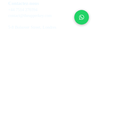
Contactez-nous
+44 7514 270394
contact@theupperkey.com
5-8 Bolsover Street, Londres
W1W 6AB, UK
Retrouvez nos avis
sur
Prestations de service
À propos
de nous
Gestion de maisons de vacances
À propos de nous
Gestion de l'hôtel
Comment ça fonctionne
Contrôle de loyers
Fond d'investissement
Agents immobiliers