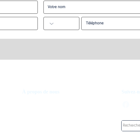
er ma propriété
Qu'est-ce que le service de
gestion Airbnb ?
À propos de nous
Suivez-n
À propos de nous
Comment ça fonctionne
Fond d'investissement
Travailler chez UpperKey