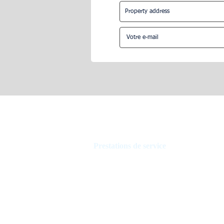
Airbnb comment gérer mes
Comment gér
locataires ?
sur Airbnb ?
Prestations de service
Gestion de maisons de vacances
Gestion de l'hôtel
Contrôle de loyers
Agents immobiliers