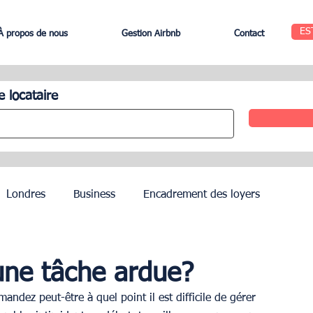
ES
À propos de nous
Gestion Airbnb
Contact
e locataire
Londres
Business
Encadrement des loyers
Edinbourg
Rome
Gestion des Hôtels
Agents
une tâche ardue?
ndez peut-être à quel point il est difficile de gérer 
Geneva
Saint-Tropez
Côte d’Azur
Nice