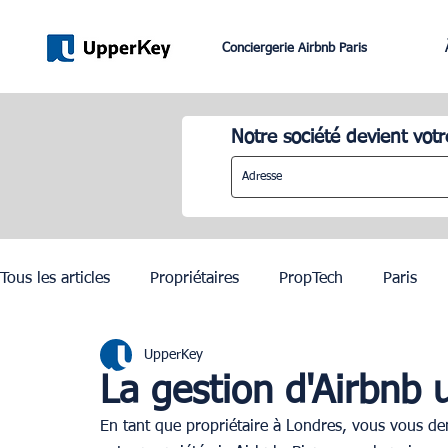
Conciergerie Airbnb Paris
Notre société devient votr
Tous les articles
Propriétaires
PropTech
Paris
UpperKey
Lifestyle
Dubai
Gestion Airbnb
Lisbonne
La gestion d'Airbnb 
En tant que propriétaire à Londres, vous vous dema
JO Paris 2024
Investissement Immobilier
Zurich