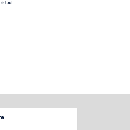
oir tout
re