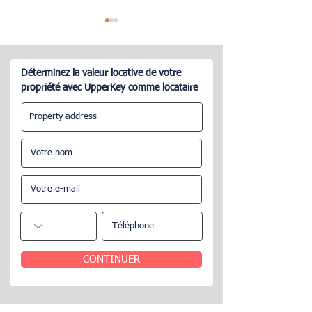
Déterminez la valeur locative de votre
propriété avec UpperKey comme locataire
Airbnb comment gérer
Qu'est-ce que le 
mes locataires ?
gestion Airbnb ?
CONTINUER