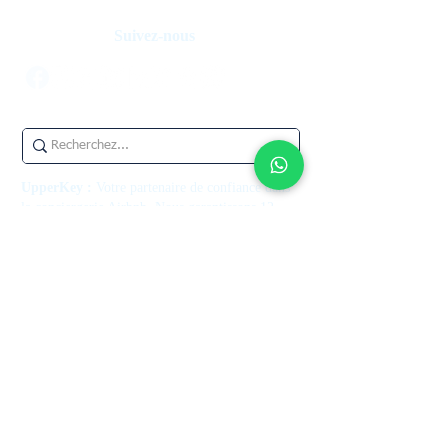
Suivez-nous
UpperKey :
Votre partenaire de confiance dans
la conciergerie Airbnb. Nous garantissons 12
mois de loyers, gérons les risques de vacance et
boostons vos revenus locatifs, le tout soutenu par
notre assurance garantie loyers. Laissez-nous
vous aider à maximiser le potentiel de votre
propriété dès aujourd'hui.
Contactez-nous
+44 7514 270394
contact@theupperkey.com
5-8 Bolsover Street, Londres
W1W 6AB, UK