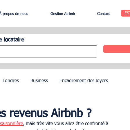
ES
À propos de nous
Gestion Airbnb
Contact
e locataire
Londres
Business
Encadrement des loyers
Edinbourg
Rome
Gestion des Hôtels
Agents
s revenus Airbnb ?
 saisonnière
, mais très vite vous allez être confronté à 
Geneva
Saint-Tropez
Côte d’Azur
Nice