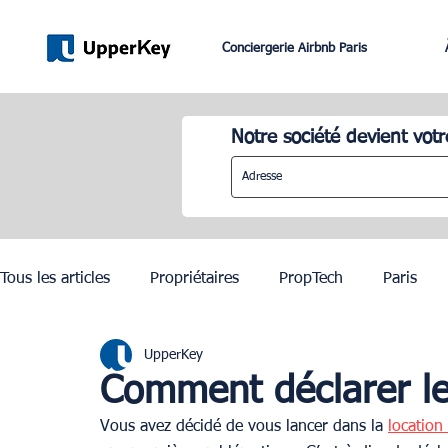
Conciergerie Airbnb Paris
Notre société devient votr
Tous les articles
Propriétaires
PropTech
Paris
UpperKey
Lifestyle
Dubai
Gestion Airbnb
Lisbonne
Comment déclarer le
Vous avez décidé de vous lancer dans la 
location
JO Paris 2024
Investissement Immobilier
Zurich