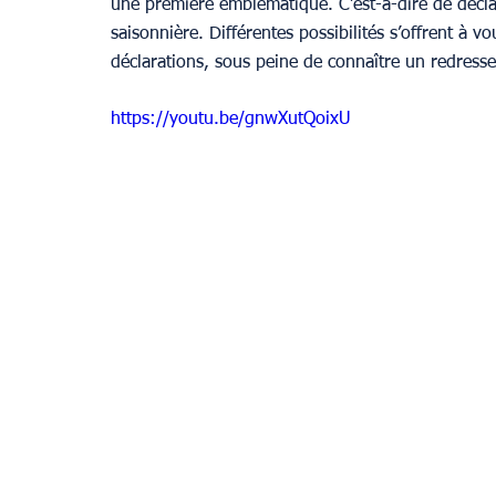
une première emblématique. C’est-à-dire de déclar
saisonnière. Différentes possibilités s’offrent à v
déclarations, sous peine de connaître un redresse
Provence
https://youtu.be/gnwXutQoixU