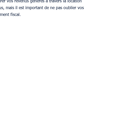
er vos revenus générés à travers la location 
ous, mais il est important de ne pas oublier vos 
ment fiscal.