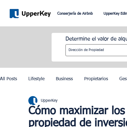
Conserjería de Airbnb
UpperKey Edi
Determine el valor de alq
All Posts
Lifestyle
Business
Propietarios
Ges
UpperKey
Romaníes
Dubai
Lisboa
Control de los alqu
Cómo maximizar los 
propiedad de inversi
Juegos Olímpicos de París 2024