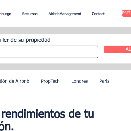
EST
mburgo
Recursos
AirbnbManagement
Contact
uiler de su propiedad
AL
tión de Airbnb
PropTech
Londres
Paris
ileres
Edimburgo
Gestión hotelera
Agentes
rendimientos de tu
ón.