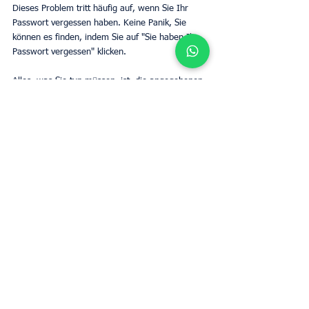
Dieses Problem tritt häufig auf, wenn Sie Ihr 
Passwort vergessen haben. Keine Panik, Sie 
können es finden, indem Sie auf "Sie haben Ihr 
Passwort vergessen" klicken.
Alles, was Sie tun müssen, ist, die angegebenen 
Schritte zu befolgen, indem Sie die E-Mail-
Adresse angeben, mit der Sie Ihr 
Buchungseigentümerkonto erstellt haben. Wenn 
Sie auf „Ja, mein Passwort erstellen“ klicken, 
erhalten Sie anschließend eine E-Mail mit einem 
Link, der die Generierung eines neuen Passworts 
ermöglicht.
Seien Sie versichert, die 
Eigentümerbewertungen auf Booking.com sind 
sehr gut und es ist eine sehr interessante 
Plattform, um Ihre Immobilie zu vermieten. 
Wenn Sie jedoch nach einem 
maßgeschneiderten Service mit mehr Flexibilität 
suchen, zögern Sie nicht, unseren UpperKey-