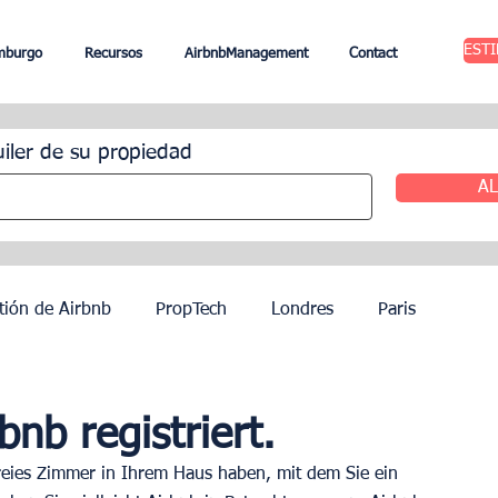
EST
mburgo
Recursos
AirbnbManagement
Contact
uiler de su propiedad
AL
tión de Airbnb
PropTech
Londres
Paris
ileres
Edimburgo
Gestión hotelera
Agentes
nb registriert.
reies Zimmer in Ihrem Haus haben, mit dem Sie ein 