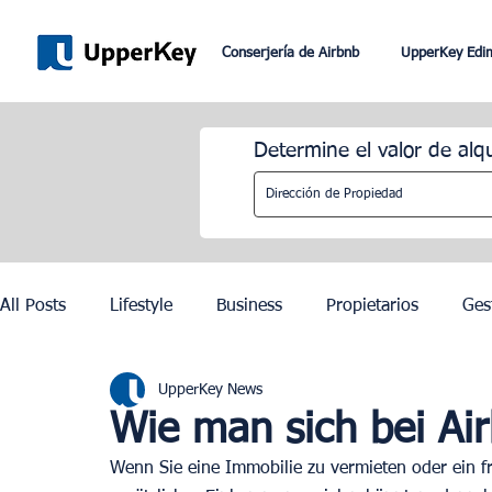
Conserjería de Airbnb
UpperKey Edi
Determine el valor de alq
All Posts
Lifestyle
Business
Propietarios
Ges
UpperKey News
Romaníes
Dubai
Lisboa
Control de los alqu
Wie man sich bei Airb
Wenn Sie eine Immobilie zu vermieten oder ein f
Juegos Olímpicos de París 2024