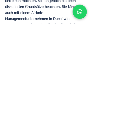
betreiben möchten, sollten jedoch die oben 
diskutierten Grundsätze beachten. Sie können 
auch mit einem Airbnb-
Managementunternehmen in Dubai wie 
UpperKey sprechen, das alles für Sie erledigt.
Erfahren Sie mehr über Dubai
Tags:
Airbnb
Dubai
Vermietung
Immobilienmarkt
Immobilieneigentümer
Dubai
Alle ansehen
Aktuelle Beiträge