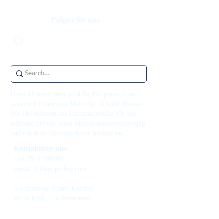
Folgen Sie uns
Unser Unternehmen wird Ihr Hauptmieter und
garantiert Ihnen eine Miete für 12 volle Monate.
Wir übernehmen das Leerstandsrisiko für Sie,
während Sie von einer Mietkautionsversicherung
und erhöhten Mieteinnahmen profitieren.
Kontaktiere uns
+44 7514 270394
contact@theupperkey.com
5-8 Bolsover Street, London
W1W 6AB, Großbritannien