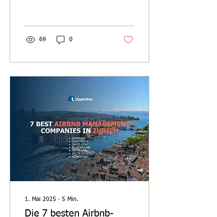
diplomatische Präsenz und
den stetigen Zustrom von
Geschäftsreisenden und...
69
0
1. Mai 2025
∙
5
Min.
Die 7 besten Airbnb-