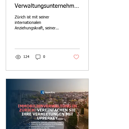
Verwaltungsunternehmen
in Zürich
Zürich ist mit seiner
internationalen
Anziehungskraft, seiner
starken Wirtschaft und der
stetigen Nachfrage nach
temporären Unterkünften...
124
0