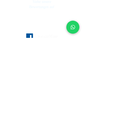
Siehe unsere
Bewertungen auf
Dienstleistungen
Über uns
Ferienhausverwaltung
Investmentfond
Wie es funktioniert
Hotel Management
Unser Team
Mietkontrolle
Arbeite bei UpperKey
Immobilienmakler
Der Blog
Immobilie verkaufen
Verwaltung von Ferienvermietungen