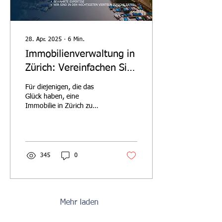
28. Apr. 2025
∙
6
Min.
Immobilienverwaltung in
Zürich: Vereinfachen Sie
Ihre Vermietungen mit
Für diejenigen, die das
UpperKey
Glück haben, eine
Immobilie in Zürich zu
besitzen, möchten wir
Ihnen helfen, mehr von den
Belohnungen zu ernten, die
345
0
Mehr laden