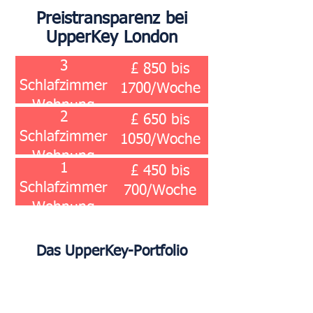
Preistransparenz bei
UpperKey London
3
£ 850 bis
Schlafzimmer
1700/Woche
Wohnung
2
£ 650 bis
Schlafzimmer
1050/Woche
Wohnung
1
£ 450 bis
Schlafzimmer
700/Woche
Wohnung
Das UpperKey-Portfolio