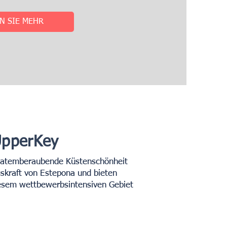
N SIE MEHR
UpperKey
ie atemberaubende Küstenschönheit
skraft von Estepona und bieten
iesem wettbewerbsintensiven Gebiet