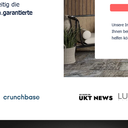
itig die
n.
garantierte
Unsere Im
Ihnen be
helfen k