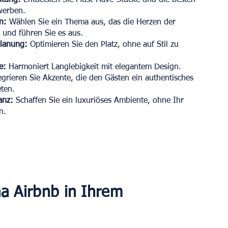
htung:
Entdecken Sie Must-Have-Stücke und die besten
werben.
n:
Wählen Sie ein Thema aus, das die Herzen der
 und führen Sie es aus.
planung:
Optimieren Sie den Platz, ohne auf Stil zu
e:
Harmoniert Langlebigkeit mit elegantem Design.
grieren Sie Akzente, die den Gästen ein authentisches
eten.
anz:
Schaffen Sie ein luxuriöses Ambiente, ohne Ihr
n.
a Airbnb in Ihrem