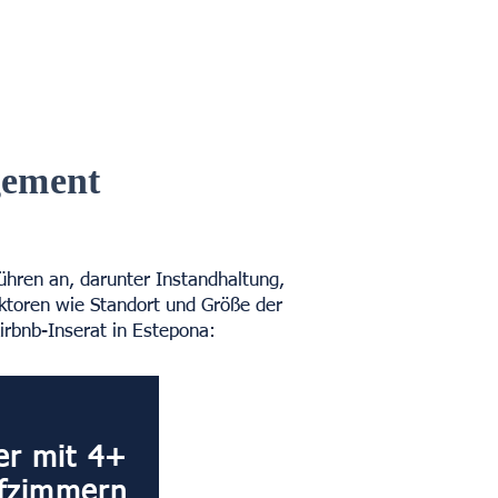
gement
ühren an, darunter Instandhaltung,
ktoren wie Standort und Größe der
Airbnb-Inserat in Estepona:
er mit 4+
afzimmern