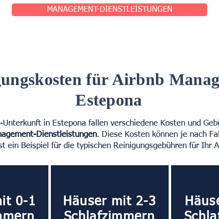
MANAGEMENT-DIENSTLEISTUNGEN
gungskosten für Airbnb Mana
Estepona
b-Unterkunft in Estepona fallen verschiedene Kosten und Geb
agement-Dienstleistungen
. Diese Kosten können je nach Fa
ist ein Beispiel für die typischen Reinigungsgebühren für Ihr 
it 0-1
Häuser mit 2-3
Häus
mmern
Schlafzimmern
Schl