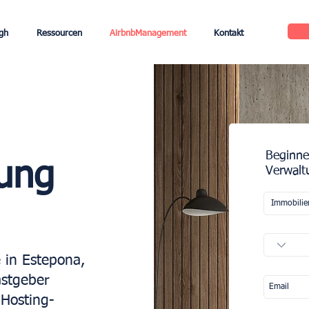
gh
Ressourcen
AirbnbManagement
Kontakt
Beginne
tung
Verwalt
 in Estepona,
astgeber
 Hosting-