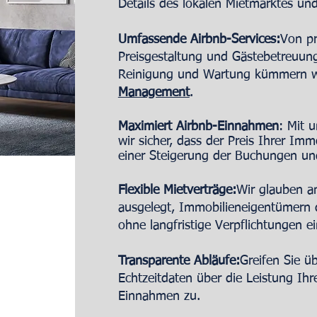
Details des lokalen Mietmarktes und
Umfassende Airbnb-Services:
Von pr
Preisgestaltung und Gästebetreuung
Reinigung und Wartung kümmern wi
Management
.
Maximiert
Airbnb-Einnahmen
: Mit 
wir sicher, dass der Preis Ihrer Imm
einer Steigerung der Buchungen un
Flexible Mietverträge:
Wir glauben an
ausgelegt, Immobilieneigentümern di
ohne langfristige Verpflichtungen e
Transparente Abläufe:
Greifen Sie ü
Echtzeitdaten über die Leistung Ih
Einnahmen zu.