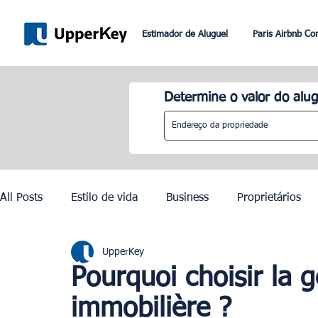
Estimador de Aluguel
Paris Airbnb Co
Determine o valor do alug
All Posts
Estilo de vida
Business
Proprietários
UpperKey
Paris
Roma
Dubai
Lisboa
Controle de
Pourquoi choisir la g
immobilière ?
Olimpíadas de Paris 2024