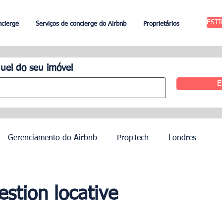
EST
ncierge
Serviços de concierge do Airbnb
Proprietários
uel do seu imóvel
E
Gerenciamento do Airbnb
PropTech
Londres
 Aluguel
Edimburgo
Gestão hoteleira
Agentes
estion locative