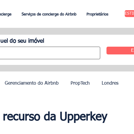
EST
ncierge
Serviços de concierge do Airbnb
Proprietários
uel do seu imóvel
E
Gerenciamento do Airbnb
PropTech
Londres
 Aluguel
Edimburgo
Gestão hoteleira
Agentes
 recurso da Upperkey