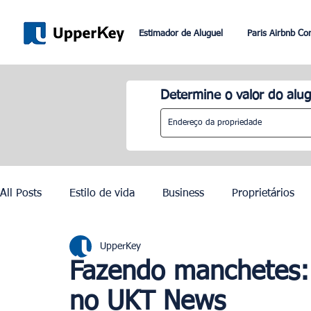
Estimador de Aluguel
Paris Airbnb Co
Determine o valor do alug
All Posts
Estilo de vida
Business
Proprietários
UpperKey
Paris
Roma
Dubai
Lisboa
Controle de
Fazendo manchetes:
no UKT News
Olimpíadas de Paris 2024