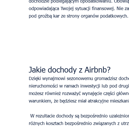
dochodzie podlegającym opodatkowaniu. Obowią
odpowiadająca Twojej sytuacji finansowej. Nie z
pod groźbą kar ze strony organów podatkowych.
Jakie dochody z Airbnb?
Dzięki wynajmowi sezonowemu gromadzisz dochó
nieruchomości w ramach inwestycji lub pod drugi
możesz również rozważyć wynajęcie części główn
warunkiem, że będziesz miał atrakcyjne mieszkanie
 W rezultacie dochody są bezpośrednio uzależnione od ceny noclegu, obłożenia, nie mówiąc już o 
różnych kosztach bezpośrednio związanych z utr