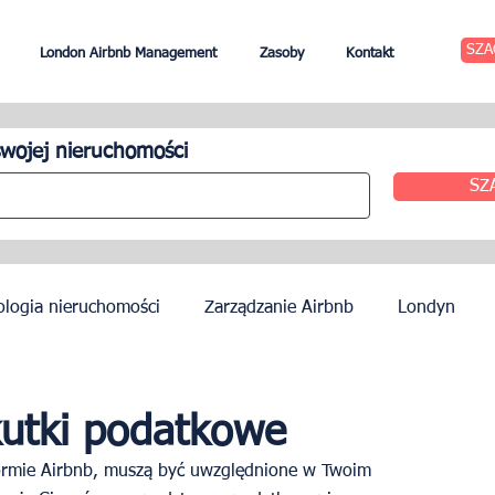
SZA
London Airbnb Management
Zasoby
Kontakt
wojej nieruchomości
SZ
ologia nieruchomości
Zarządzanie Airbnb
Londyn
zynszu
Edynburg
Zarządzanie hotelem
Agenci
kutki podatkowe
formie Airbnb, muszą być uwzględnione w Twoim 