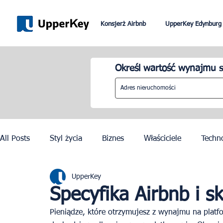
Konsjerż Airbnb
UpperKey Edynburg
Określ wartość wynajmu s
All Posts
Styl życia
Biznes
Właściciele
Techn
UpperKey
Paryż
Rzym
Dubai
Lizbona
Kontrola c
Specyfika Airbnb i s
Pieniądze, które otrzymujesz z wynajmu na plat
Igrzyska Olimpijskie w Paryżu 2024