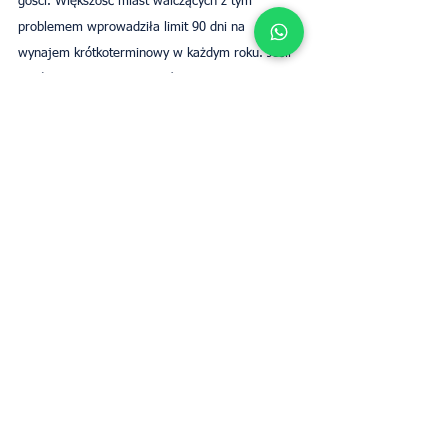
gości. Większość miast walczących z tym 
problemem wprowadziła limit 90 dni na 
wynajem krótkoterminowy w każdym roku. Jeśli 
właściciel chce przekroczyć ten limit, musi 
wystąpić o specjalną licencję lub zmianę 
sposobu użytkowania i planowania.
Mieszanie wynajmu krótko- i 
średnioterminowego jest jednym ze sposobów, 
w jaki właściciele mogą obejść problem, 
utrzymując nieruchomości pełne przez cały rok, 
jednocześnie maksymalizując swoje dochody z 
wynajmu.
UpperKey - zdejmując problem z 
Państwa rąk