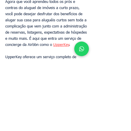
Agora que você aprendeu todos os prós e 
contras do aluguel de imóveis a curto prazo, 
você pode desejar desfrutar dos benefícios de 
alugar sua casa para aluguéis curtos sem toda a 
complicação que vem junto com a administração 
de reservas, listagens, expectativas de hóspedes 
e muito mais. É aqui que entra um serviço de 
concierge da Airbbn como o 
UpperKey
. 
UpperKey oferece um serviço completo de 
concierge da Airbnb em Londres e serviços de 
concierge da Airbnb em Paris. Não apenas 
removemos todo o trabalho relacionado com a 
hospedagem de um aluguel de férias, mas 
também oferecemos aos proprietários de 
imóveis 
um aluguel mensal,
 sem que eles 
tenham que mexer um dedo. 
Contate UpperKey
hoje para saber quanto renda de aluguel extra 
você poderia ganhar a cada mês, confiando sua 
propriedade a UpperKey e tornando-se parte de 
um 
esquema de aluguel garantido.