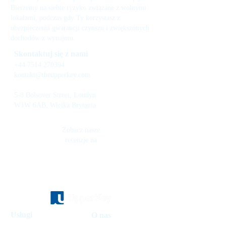
Bierzemy na siebie ryzyko związane z wolnymi
lokalami, podczas gdy Ty korzystasz z
ubezpieczenia gwarancji czynszu i zwiększonych
dochodów z wynajmu.
Skontaktuj się z nami
+44 7514 270394
kontakt@theupperkey.com
5-8 Bolsover Street, Londyn
W1W 6AB, Wielka Brytania
Zobacz nasze
recenzje na
Usługi
O nas