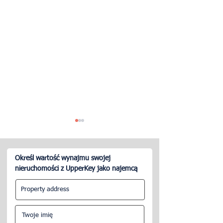
Określ wartość wynajmu swojej
nieruchomości z UpperKey jako najemcą
Mój najemca Airbnb nie
Jak skontaktować
chce wyjeżdżać
Booking jako właś
obiektu