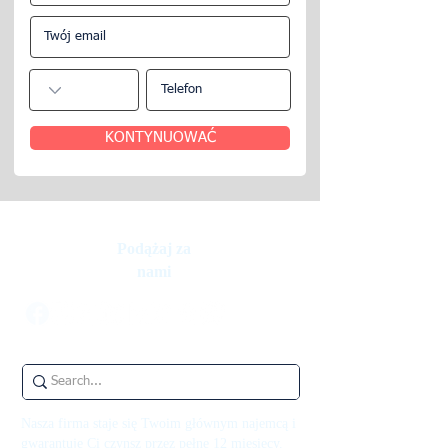
KONTYNUOWAĆ
Podążaj za
nami
Nasza firma staje się Twoim głównym najemcą i
gwarantuje Ci czynsz przez pełne 12 miesięcy.