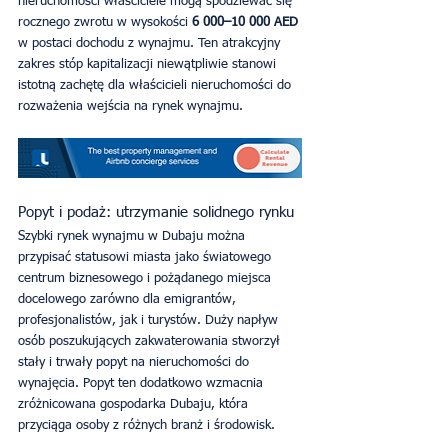
nieruchomości właściciele mogą spodziewać się 
rocznego zwrotu w wysokości 
6 000–10 000 AED
w postaci dochodu z wynajmu. Ten atrakcyjny 
zakres stóp kapitalizacji niewątpliwie stanowi 
istotną zachętę dla właścicieli nieruchomości do 
rozważenia wejścia na rynek wynajmu.
Popyt i podaż: utrzymanie solidnego rynku
Szybki rynek wynajmu w Dubaju można 
przypisać statusowi miasta jako światowego 
centrum biznesowego i pożądanego miejsca 
docelowego zarówno dla emigrantów, 
profesjonalistów, jak i turystów. Duży napływ 
osób poszukujących zakwaterowania stworzył 
stały i trwały popyt na nieruchomości do 
wynajęcia. Popyt ten dodatkowo wzmacnia 
zróżnicowana gospodarka Dubaju, która 
przyciąga osoby z różnych branż i środowisk.