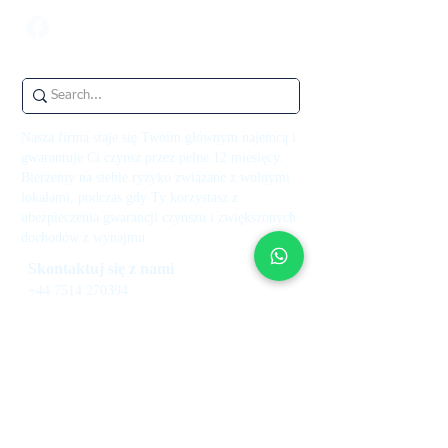
Nasza firma staje się Twoim głównym najemcą i
gwarantuje Ci czynsz przez pełne 12 miesięcy.
Bierzemy na siebie ryzyko związane z wolnymi
lokalami, podczas gdy Ty korzystasz z
ubezpieczenia gwarancji czynszu i zwiększonych
dochodów z wynajmu.
Skontaktuj się z nami
+44 7514 270394
kontakt@theupperkey.com
5-8 Bolsover Street, Londyn
W1W 6AB, Wielka Brytania
Zobacz nasze
recenzje na