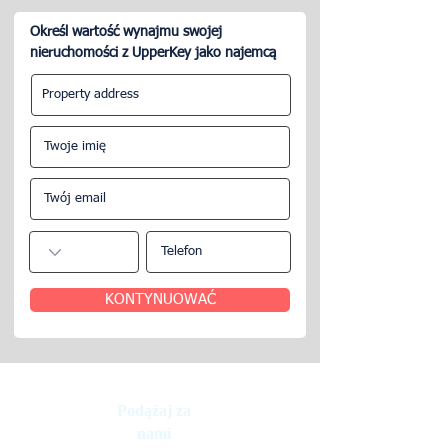
Określ wartość wynajmu swojej
nieruchomości z UpperKey jako najemcą
Czego można oczekiwać
Jak stworzyć ud
od firm zarządzających
Airbnb w Dubaju
nieruchomościami w
Dubaju.
KONTYNUOWAĆ
Podążaj za
nami