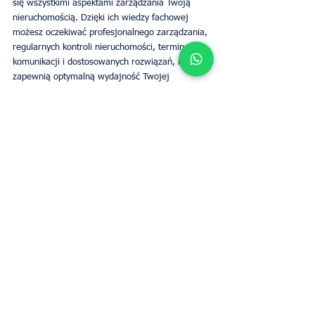
się wszystkimi aspektami zarządzania Twoją 
nieruchomością. Dzięki ich wiedzy fachowej 
możesz oczekiwać profesjonalnego zarządzania, 
regularnych kontroli nieruchomości, terminowej 
komunikacji i dostosowanych rozwiązań, które 
zapewnią optymalną wydajność Twojej 
inwestycji.
Tagi:
Zarządzanie własnością
Dubai
Upperkey
Firmy zarządzające nieruchomościami
Właściciele
Dubai
Zobacz wszystkie
Ostatnie posty