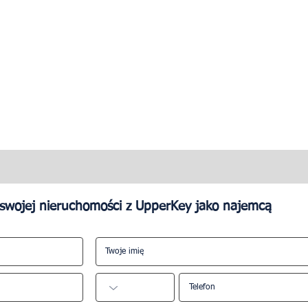
swojej nieruchomości z UpperKey jako najemcą
aty za zarządzanie
baju