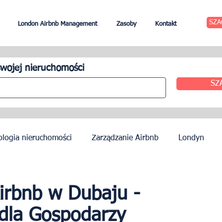
SZA
London Airbnb Management
Zasoby
Kontakt
wojej nieruchomości
SZ
ologia nieruchomości
Zarządzanie Airbnb
Londyn
zynszu
Edynburg
Zarządzanie hotelem
Agenci
Airbnb w Dubaju -
 dla Gospodarzy