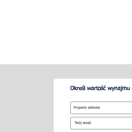
Określ wartość wynajmu 
Jak stworzyć udanego Airbnb
Jakie są opł
w Dubaju?
Airbnb w Du