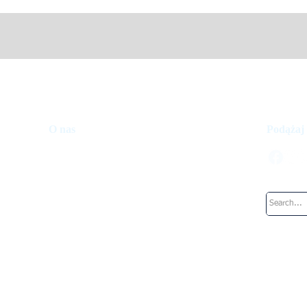
O nas
Podążaj
Fundusz inwestycyjny
Jak to działa
Nasz zespół
Pracuje w: UpperKey
Blog