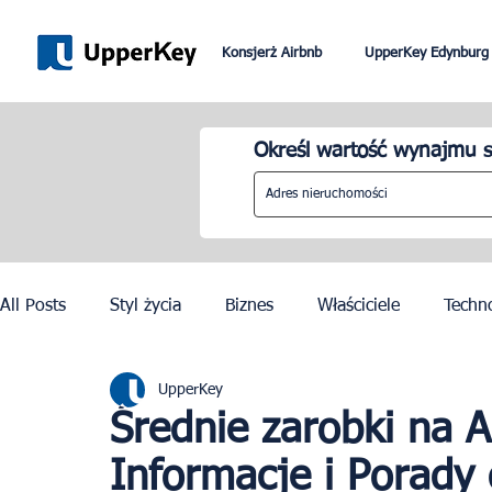
Konsjerż Airbnb
UpperKey Edynburg
Określ wartość wynajmu s
All Posts
Styl życia
Biznes
Właściciele
Techn
UpperKey
Paryż
Rzym
Dubai
Lizbona
Kontrola c
Średnie zarobki na 
Informacje i Porady
Igrzyska Olimpijskie w Paryżu 2024