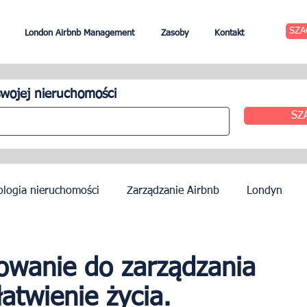
SZA
London Airbnb Management
Zasoby
Kontakt
wojej nieruchomości
SZ
ologia nieruchomości
Zarządzanie Airbnb
Londyn
zynszu
Edynburg
Zarządzanie hotelem
Agenci
owanie do zarządzania
atwienie życia.