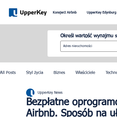
Konsjerż Airbnb
UpperKey Edynburg
Określ wartość wynajmu s
All Posts
Styl życia
Biznes
Właściciele
Techn
UpperKey News
Paryż
Rzym
Dubai
Lizbona
Kontrola c
Bezpłatne oprogram
Airbnb. Sposób na uł
Igrzyska Olimpijskie w Paryżu 2024