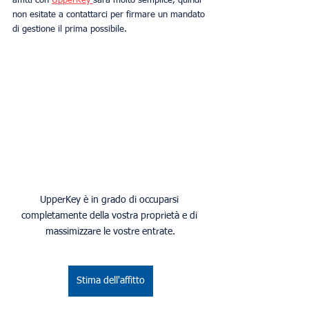
affitti con 
UpperKey 
sarà molto semplice, quindi 
non esitate a contattarci per firmare un mandato 
di gestione il prima possibile.
UpperKey è in grado di occuparsi 
completamente della vostra proprietà e di 
massimizzare le vostre entrate.
Stima dell'affitto