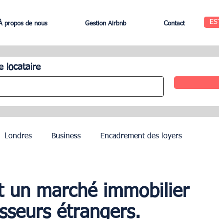
ES
À propos de nous
Gestion Airbnb
Contact
e locataire
Londres
Business
Encadrement des loyers
Edinbourg
Rome
Gestion des Hôtels
Agents
t un marché immobilier
isseurs étrangers.
Geneva
Saint-Tropez
Côte d’Azur
Nice