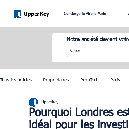
Conciergerie Airbnb Paris
Notre société devient votr
Tous les articles
Propriétaires
PropTech
Paris
UpperKey
Lifestyle
Dubai
Gestion Airbnb
Lisbonne
Pourquoi Londres es
idéal pour les invest
JO Paris 2024
Investissement Immobilier
Zurich