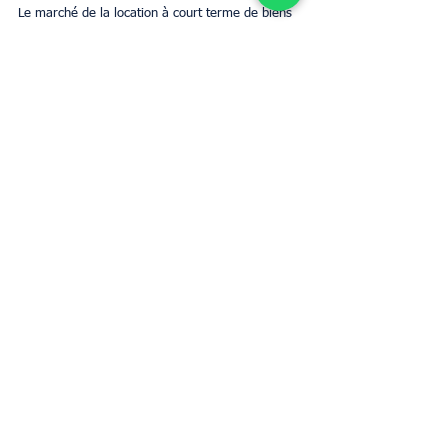
Le marché de la location à court terme de biens 
immobiliers a été considérablement modifié par 
Airbnb. Si toutes les directives pour gérer une 
annonce réussie sont suivies, l'exploitation d'une 
propriété Airbnb peut être une excellente idée 
commerciale ou une agitation secondaire.
Estimer loyer
Gestion Airbnb
Propriétaires
Business
Voir tout
Posts récents