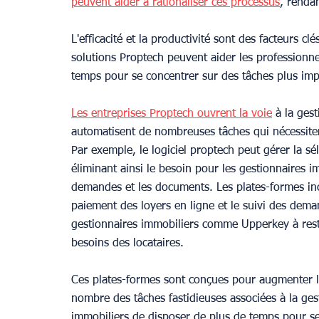
peuvent aider à rationaliser ces processus
, rendan
L'efficacité et la productivité sont des facteurs c
solutions Proptech peuvent aider les professionnel
temps pour se concentrer sur des tâches plus imp
Les entreprises Proptech ouvrent la voie
 à la ges
automatisent de nombreuses tâches qui nécessiter
Par exemple, le logiciel proptech peut gérer la sél
éliminant ainsi le besoin pour les gestionnaires i
demandes et les documents. Les plates-formes incl
paiement des loyers en ligne et le suivi des dem
gestionnaires immobiliers comme Upperkey à rest
besoins des locataires.
Ces plates-formes sont conçues pour augmenter la
nombre des tâches fastidieuses associées à la ges
immobiliers de disposer de plus de temps pour se 