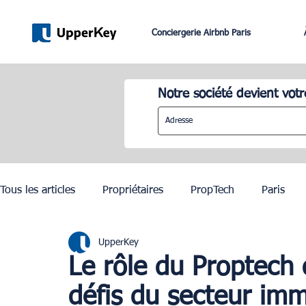
Conciergerie Airbnb Paris
Notre société devient votr
Tous les articles
Propriétaires
PropTech
Paris
UpperKey
Lifestyle
Dubai
Gestion Airbnb
Lisbonne
Le rôle du Proptech 
défis du secteur immo
JO Paris 2024
Investissement Immobilier
Zurich