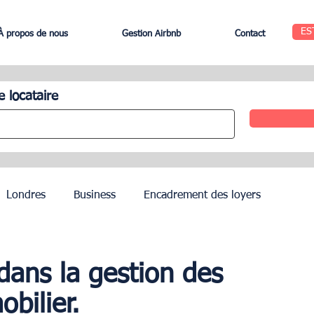
ES
À propos de nous
Gestion Airbnb
Contact
e locataire
Londres
Business
Encadrement des loyers
Edinbourg
Rome
Gestion des Hôtels
Agents
dans la gestion des
bilier.
Geneva
Saint-Tropez
Côte d’Azur
Nice