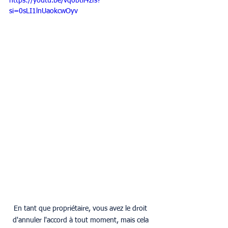
https://youtu.be/vq0btil4zfs?
si=0sLI1lnUaokcwOyv
En tant que propriétaire, vous avez le droit 
d'annuler l'accord à tout moment, mais cela 