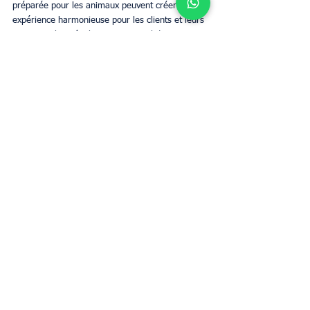
préparée pour les animaux peuvent créer une 
expérience harmonieuse pour les clients et leurs 
animaux. Il est également essentiel de 
comprendre les directives d'Airbnb sur les 
animaux d'assistance et les animaux de soutien 
émotionnel pour éviter les complications. En 
suivant ces étapes, vous pouvez améliorer 
l'attrait et la réputation de votre propriété tout 
en offrant un environnement accueillant aux 
propriétaires d'animaux et à leurs compagnons à 
quatre pattes.
Mots-clés :
Gestion locative
Conciergerie Airbnb
Airbnb
Propriétaires
Gestion Airbnb