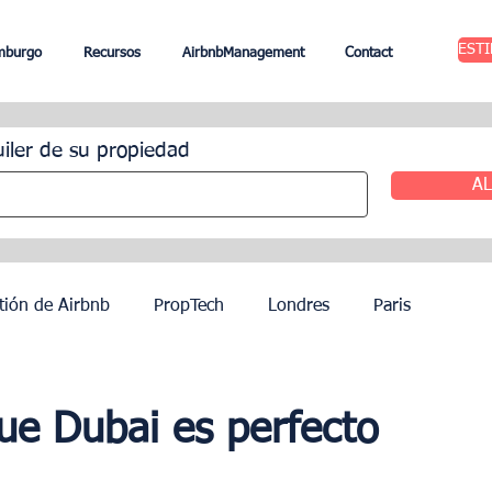
EST
mburgo
Recursos
AirbnbManagement
Contact
uiler de su propiedad
AL
tión de Airbnb
PropTech
Londres
Paris
ileres
Edimburgo
Gestión hotelera
Agentes
ue Dubai es perfecto