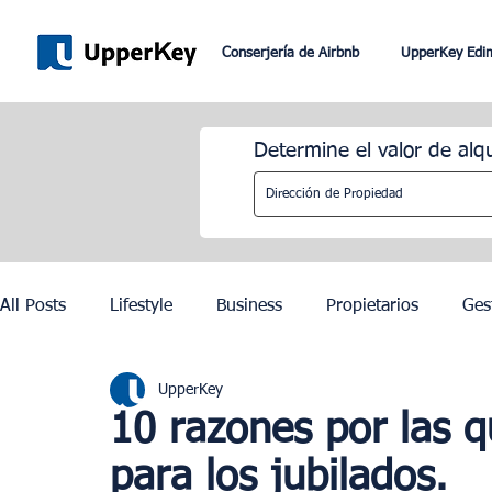
Conserjería de Airbnb
UpperKey Edi
Determine el valor de alq
All Posts
Lifestyle
Business
Propietarios
Ges
UpperKey
Romaníes
Dubai
Lisboa
Control de los alqu
10 razones por las q
para los jubilados.
Juegos Olímpicos de París 2024