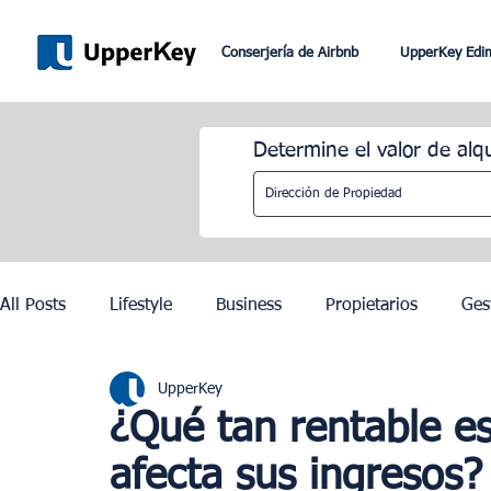
Conserjería de Airbnb
UpperKey Edi
Determine el valor de alq
All Posts
Lifestyle
Business
Propietarios
Ges
UpperKey
Romaníes
Dubai
Lisboa
Control de los alqu
¿Qué tan rentable e
afecta sus ingresos?
Juegos Olímpicos de París 2024