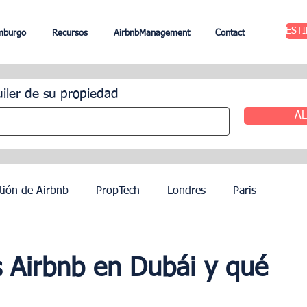
EST
mburgo
Recursos
AirbnbManagement
Contact
uiler de su propiedad
AL
tión de Airbnb
PropTech
Londres
Paris
ileres
Edimburgo
Gestión hotelera
Agentes
s Airbnb en Dubái y qué