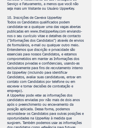
Serviço e Faturamento, a menos que você não
seja mais um Visitante ou Usuário UpperKey.
10. Inscrições de Carreira UpperKey
Todos os Candidatos qualificados podem
candidatar-se a qualquer uma das vagas abertas
publicadas em
www.theUpperKey.com
enviando-
nos o seu currículo vitae e detalhes de contacto
(“Informações dos Candidatos”) através de envios
de formulários, e-mail ou qualquer outro meio.
Entendemos que discrição e privacidade são
essenciais para nossos Candidatos, e estamos
comprometidos em manter as Informações dos
Candidatos privadas e confidenciais, usando-as
exclusivamente para fins de recrutamento interno
da UpperKey (incluindo para identificar
Candidatos, avaliar suas candidaturas, entrar em
contato com Candidatos por telefone ou em
escrever e tomar decisões de contratação e
emprego).
A UpperKey pode reter as informações dos
candidatos enviadas por não mais de dois anos
após o preenchimento ou encerramento da
posição aplicada. Dessa forma, podemos
reconsiderar os Candidatos para outras posições e
oportunidades na UpperKey à medida que
surgirem. Também podemos usar as informações
dos candidatos como referência para futuras