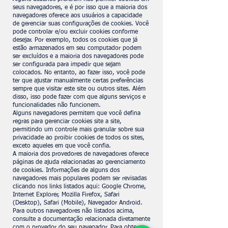
seus navegadores, e é por isso que a maioria dos
navegadores oferece aos usuários a capacidade
de gerenciar suas configurações de cookies. Você
pode controlar e/ou excluir cookies conforme
desejar. Por exemplo, todos os cookies que já
estão armazenados em seu computador podem
ser excluídos e a maioria dos navegadores pode
ser configurada para impedir que sejam
colocados. No entanto, ao fazer isso, você pode
ter que ajustar manualmente certas preferências
sempre que visitar este site ou outros sites. Além
disso, isso pode fazer com que alguns serviços e
funcionalidades não funcionem.
Alguns navegadores permitem que você defina
regras para gerenciar cookies site a site,
permitindo um controle mais granular sobre sua
privacidade ao proibir cookies de todos os sites,
exceto aqueles em que você confia.
A maioria dos provedores de navegadores oferece
páginas de ajuda relacionadas ao gerenciamento
de cookies. Informações de alguns dos
navegadores mais populares podem ser revisadas
clicando nos links listados aqui: Google Chrome,
Internet Explorer, Mozilla Firefox, Safari
(Desktop), Safari (Mobile), Navegador Android.
Para outros navegadores não listados acima,
consulte a documentação relacionada diretamente
com o provedor do seu navegador. Para obter