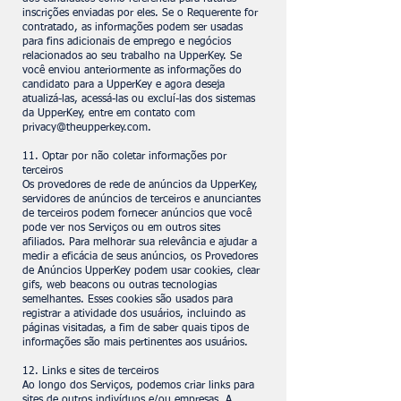
inscrições enviadas por eles. Se o Requerente for
contratado, as informações podem ser usadas
para fins adicionais de emprego e negócios
relacionados ao seu trabalho na UpperKey. Se
você enviou anteriormente as informações do
candidato para a UpperKey e agora deseja
atualizá-las, acessá-las ou excluí-las dos sistemas
da UpperKey, entre em contato com
privacy@theupperkey.com
.
11. Optar por não coletar informações por
terceiros
Os provedores de rede de anúncios da UpperKey,
servidores de anúncios de terceiros e anunciantes
de terceiros podem fornecer anúncios que você
pode ver nos Serviços ou em outros sites
afiliados. Para melhorar sua relevância e ajudar a
medir a eficácia de seus anúncios, os Provedores
de Anúncios UpperKey podem usar cookies, clear
gifs, web beacons ou outras tecnologias
semelhantes. Esses cookies são usados para
registrar a atividade dos usuários, incluindo as
páginas visitadas, a fim de saber quais tipos de
informações são mais pertinentes aos usuários.
12. Links e sites de terceiros
Ao longo dos Serviços, podemos criar links para
sites de outros indivíduos e/ou empresas. A