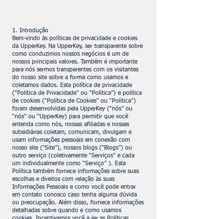
1. Introdução
Bem-vindo às políticas de privacidade e cookies
da UpperKey. Na UpperKey, ser transparente sobre
como conduzimos nossos negócios é um de
nossos principais valores. Também é importante
para nós sermos transparentes com os visitantes
do nosso site sobre a forma como usamos e
coletamos dados. Esta política de privacidade
(“Política de Privacidade” ou “Política”) e política
de cookies (“Política de Cookies” ou “Política”)
foram desenvolvidas pela UpperKey (“nós” ou
“nós” ou “UpperKey) para permitir que você
entenda como nós, nossas afiliadas e nossas
subsidiárias coletam, comunicam, divulgam e
usam informações pessoais em conexão com
nosso site (“Site”), nossos blogs (“Blogs”) ou
outro serviço (coletivamente “Serviços” e cada
um individualmente como “Serviço” ). Esta
Política também fornece informações sobre suas
escolhas e direitos com relação às suas
Informações Pessoais e como você pode entrar
em contato conosco caso tenha alguma dúvida
ou preocupação. Além disso, fornece informações
detalhadas sobre quando e como usamos
cookies. Incentivamos você a ler as Políticas