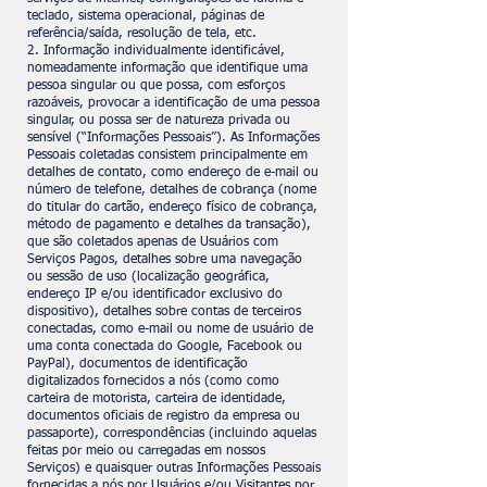
teclado, sistema operacional, páginas de
referência/saída, resolução de tela, etc.
2. Informação individualmente identificável,
nomeadamente informação que identifique uma
pessoa singular ou que possa, com esforços
razoáveis, provocar a identificação de uma pessoa
singular, ou possa ser de natureza privada ou
sensível (“Informações Pessoais”). As Informações
Pessoais coletadas consistem principalmente em
detalhes de contato, como endereço de e-mail ou
número de telefone, detalhes de cobrança (nome
do titular do cartão, endereço físico de cobrança,
método de pagamento e detalhes da transação),
que são coletados apenas de Usuários com
Serviços Pagos, detalhes sobre uma navegação
ou sessão de uso (localização geográfica,
endereço IP e/ou identificador exclusivo do
dispositivo), detalhes sobre contas de terceiros
conectadas, como e-mail ou nome de usuário de
uma conta conectada do Google, Facebook ou
PayPal), documentos de identificação
digitalizados fornecidos a nós (como como
carteira de motorista, carteira de identidade,
documentos oficiais de registro da empresa ou
passaporte), correspondências (incluindo aquelas
feitas por meio ou carregadas em nossos
Serviços) e quaisquer outras Informações Pessoais
fornecidas a nós por Usuários e/ou Visitantes por