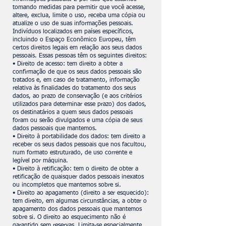
tomando medidas para permitir que você acesse,
altere, exclua, limite o uso, receba uma cópia ou
atualize o uso de suas informações pessoais.
Indivíduos localizados em países específicos,
incluindo o Espaço Econômico Europeu, têm
certos direitos legais em relação aos seus dados
pessoais. Essas pessoas têm os seguintes direitos:
• Direito de acesso: tem direito a obter a
confirmação de que os seus dados pessoais são
tratados e, em caso de tratamento, informação
relativa às finalidades do tratamento dos seus
dados, ao prazo de conservação (e aos critérios
utilizados para determinar esse prazo) dos dados,
os destinatários a quem seus dados pessoais
foram ou serão divulgados e uma cópia de seus
dados pessoais que mantemos.
• Direito à portabilidade dos dados: tem direito a
receber os seus dados pessoais que nos facultou,
num formato estruturado, de uso corrente e
legível por máquina.
• Direito à retificação: tem o direito de obter a
retificação de quaisquer dados pessoais inexatos
ou incompletos que mantemos sobre si.
• Direito ao apagamento (direito a ser esquecido):
tem direito, em algumas circunstâncias, a obter o
apagamento dos dados pessoais que mantemos
sobre si. O direito ao esquecimento não é
garantido sem reservas. Limita-se especialmente