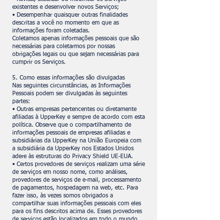
existentes e desenvolver novos Serviços;
• Desempenhar quaisquer outras finalidades
descritas a você no momento em que as
informações foram coletadas.
Coletamos apenas informações pessoais que são
necessárias para coletarmos por nossas
obrigações legais ou que sejam necessárias para
cumprir os Serviços.
5. Como essas informações são divulgadas
Nas seguintes circunstâncias, as Informações
Pessoais podem ser divulgadas às seguintes
partes:
• Outras empresas pertencentes ou diretamente
afiliadas à UpperKey e sempre de acordo com esta
política. Observe que o compartilhamento de
informações pessoais de empresas afiliadas e
subsidiárias da UpperKey na União Europeia com
a subsidiária da UpperKey nos Estados Unidos
adere às estruturas do Privacy Shield UE-EUA.
• Certos provedores de serviços realizam uma série
de serviços em nosso nome, como análises,
provedores de serviços de e-mail, processamento
de pagamentos, hospedagem na web, etc. Para
fazer isso, às vezes somos obrigados a
compartilhar suas informações pessoais com eles
para os fins descritos acima de. Esses provedores
de serviços estão localizados em todo o mundo.