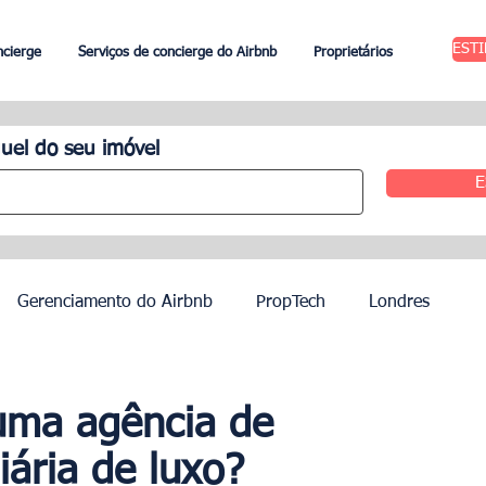
EST
ncierge
Serviços de concierge do Airbnb
Proprietários
uel do seu imóvel
E
Gerenciamento do Airbnb
PropTech
Londres
 Aluguel
Edimburgo
Gestão hoteleira
Agentes
uma agência de
iária de luxo?