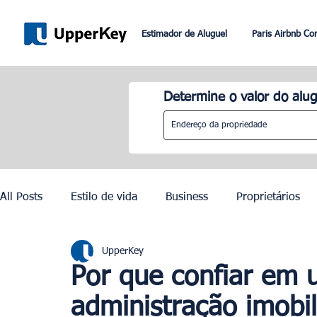
Estimador de Aluguel
Paris Airbnb Co
Determine o valor do alug
All Posts
Estilo de vida
Business
Proprietários
UpperKey
Paris
Roma
Dubai
Lisboa
Controle de
Por que confiar em 
administração imobil
Olimpíadas de Paris 2024