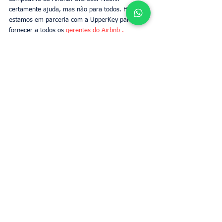
certamente ajuda, mas não para todos. Hoje, 
estamos em parceria com a UpperKey para 
fornecer a todos os 
gerentes do Airbnb . 
Podemos cuidar de todos os aspectos da 
experiência do hóspede, desde a interação com 
os hóspedes até a limpeza após o check-out. 
Se você está apenas começando no Airbnb ou 
precisa de ajuda com um anúncio existente, 
entre em contato conosco hoje para saber como 
podemos ajudar. 
Tags:
Airbnb
Netflix
Proprietários
Gerenciamento do Airbnb