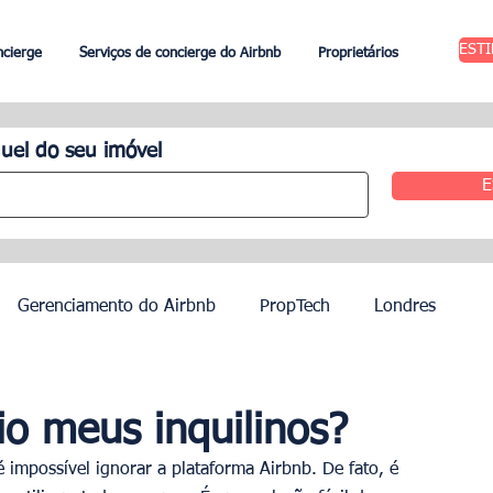
EST
ncierge
Serviços de concierge do Airbnb
Proprietários
uel do seu imóvel
E
Gerenciamento do Airbnb
PropTech
Londres
 Aluguel
Edimburgo
Gestão hoteleira
Agentes
o meus inquilinos?
 impossível ignorar a plataforma Airbnb. De fato, é 