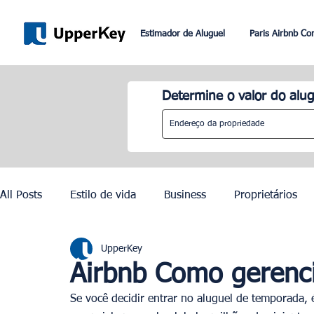
Estimador de Aluguel
Paris Airbnb Co
Determine o valor do alug
All Posts
Estilo de vida
Business
Proprietários
UpperKey
Paris
Roma
Dubai
Lisboa
Controle de
Airbnb Como gerenci
Se você decidir entrar no aluguel de temporada, é
Olimpíadas de Paris 2024