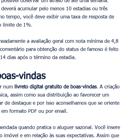
é possível observar um atraso de até uma semana. 
ão, deverá acumular pelo menos 10 estadias ou três 
o tempo, você deve exibir uma taxa de resposta de 
 limite de 1%.
omeadamente a avaliação geral com nota mínima de 4,8 
omentário para obtenção do status de famoso é feito 
4 dias após o término da estadia.
 boas-vindas
ir num 
livreto digital gratuito de boas-vindas
. A criação 
ica, assim como sua distribuição ao favorecer um 
ar de destaque e por isso aconselhamos que se oriente 
o em formato PDF ou por email.
mendada quando pratica o aluguer sazonal. Você insere 
do imóvel e em relação às suas expectativas. Assim que 