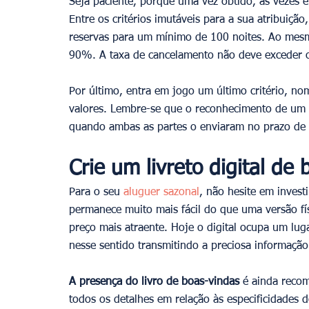
Seja paciente, porque uma vez obtido, às vezes 
Entre os critérios imutáveis ​​para a sua atribuiç
reservas para um mínimo de 100 noites. Ao mesm
90%. A taxa de cancelamento não deve exceder o
Por último, entra em jogo um último critério, n
valores. Lembre-se que o reconhecimento de um c
quando ambas as partes o enviaram no prazo de 1
Crie um livreto digital de
Para o seu
 aluguer sazonal
, não hesite em invest
permanece muito mais fácil do que uma versão fís
preço mais atraente. Hoje o digital ocupa um lug
nesse sentido transmitindo a preciosa informaçã
A presença do livro de boas-vindas
 é ainda reco
todos os detalhes em relação às especificidades 