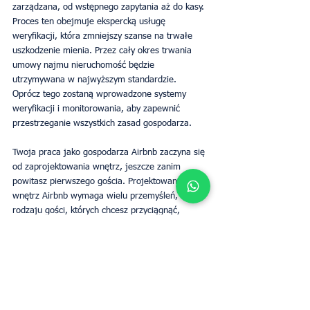
zarządzana, od wstępnego zapytania aż do kasy. 
Proces ten obejmuje ekspercką usługę 
weryfikacji, która zmniejszy szanse na trwałe 
uszkodzenie mienia. Przez cały okres trwania 
umowy najmu nieruchomość będzie 
utrzymywana w najwyższym standardzie. 
Oprócz tego zostaną wprowadzone systemy 
weryfikacji i monitorowania, aby zapewnić 
przestrzeganie wszystkich zasad gospodarza.  
Twoja praca jako gospodarza Airbnb zaczyna się 
od zaprojektowania wnętrz, jeszcze zanim 
powitasz pierwszego gościa. Projektowanie 
wnętrz Airbnb wymaga wielu przemyśleń, w tym 
rodzaju gości, których chcesz przyciągnąć, 
lokalizacji nieruchomości, jakości mebli, 
całkowitego budżetu i kosztów bieżącej 
konserwacji. Świetnym sposobem na uzyskanie 
dochodu bez martwienia się o to wszystko jest 
skorzystanie z usługi zarządzania 
nieruchomościami Airbnb firmy UpperKey.