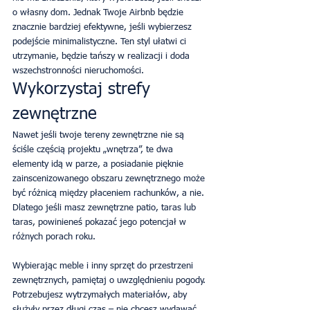
o własny dom. Jednak Twoje Airbnb będzie 
znacznie bardziej efektywne, jeśli wybierzesz 
podejście minimalistyczne. Ten styl ułatwi ci 
utrzymanie, będzie tańszy w realizacji i doda 
wszechstronności nieruchomości.
Wykorzystaj strefy 
zewnętrzne
Nawet jeśli twoje tereny zewnętrzne nie są 
ściśle częścią projektu „wnętrza”, te dwa 
elementy idą w parze, a posiadanie pięknie 
zainscenizowanego obszaru zewnętrznego może 
być różnicą między płaceniem rachunków, a nie. 
Dlatego jeśli masz zewnętrzne patio, taras lub 
taras, powinieneś pokazać jego potencjał w 
różnych porach roku.
Wybierając meble i inny sprzęt do przestrzeni 
zewnętrznych, pamiętaj o uwzględnieniu pogody. 
Potrzebujesz wytrzymałych materiałów, aby 
służyły przez długi czas – nie chcesz wydawać 