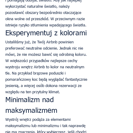
i pomagają odbijać światło. Aby jak najlepiej 
wykorzystać naturalne światło, należy 
pozostawić obszary bezpośrednio otaczające 
okna wolne od przeszkód. W przeciwnym razie 
istnieje ryzyko stłumienia wpadającego światła.
Eksperymentuj z kolorami
Ustaliliśmy już, że Twój Airbnb powinien 
preferować neutralne odcienie. Jednak nic nie 
mówi, że nie możesz bawić się odrobiną koloru. 
W większości przypadków najlepsze cechy 
wystroju wnętrz Airbnb to kolor na neutralnym 
tle. Na przykład brązowe poduszki i 
pomarańczowy koc będą wyglądać fantastycznie 
jesienią, a więcej osób dokona rezerwacji ze 
względu na ten przytulny klimat.
Minimalizm nad 
maksymalizmem
Wystrój wnętrz podąża za elementami 
maksymalizmu lub minimalizmu i tak naprawdę 
nie ma znaczenia, który wybierzesz, jeśli chodzi 