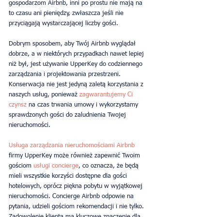
gospodarzom Airbnb, inni po prostu nie mają na 
to czasu ani pieniędzy, zwłaszcza jeśli nie 
przyciągają wystarczającej liczby gości.
Dobrym sposobem, aby Twój Airbnb wyglądał 
dobrze, a w niektórych przypadkach nawet lepiej 
niż był, jest używanie UpperKey do codziennego 
zarządzania i projektowania przestrzeni. 
Konserwacja nie jest jedyną zaletą korzystania z 
naszych usług, ponieważ 
zagwarantujemy Ci 
czynsz
 na czas trwania umowy i wykorzystamy 
sprawdzonych gości do zaludnienia Twojej 
nieruchomości.
Usługa zarządzania nieruchomościami Airbnb
firmy UpperKey może również zapewnić Twoim 
gościom 
usługi concierge
, co oznacza, że ​​będą 
mieli wszystkie korzyści dostępne dla gości 
hotelowych, oprócz piękna pobytu w wyjątkowej 
nieruchomości. Concierge Airbnb odpowie na 
pytania, udzieli gościom rekomendacji i nie tylko. 
Zadowolenie klienta ma kluczowe znaczenie dla 