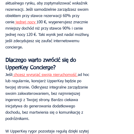
aktualnego rynku, aby zoptymalizować wskaźnik 
rezerwacji. Jeśli samodzielnie zarządzasz swoim 
obiektem przy stawce rezerwacji 60% przy 
cenie
 jednej nocy 
100 €, wygenerujesz znacznie 
mniejszy dochód niż przy stawce 90% i cenie 
jednej nocy 120 €. Taki wynik jest nadal możliwy, 
jeśli zdecydujesz się zaufać internetowemu 
concierge.
Dlaczego warto zwrócić się do 
UpperKey Concierge?
Jeśli
 chcesz wynająć swoją nieruchomość 
ad hoc 
lub regularnie, konsjerż UpperKey będzie po 
twojej stronie. Odkryjesz integralne zarządzanie 
swoim zakwaterowaniem, bez najmniejszej 
ingerencji z Twojej strony. Bardzo ciekawa 
inicjatywa do generowania dodatkowego 
dochodu, bez martwienia się o komunikację z 
podróżnikami.
W UpperKey rygor pozostaje regułą dzięki szytej 