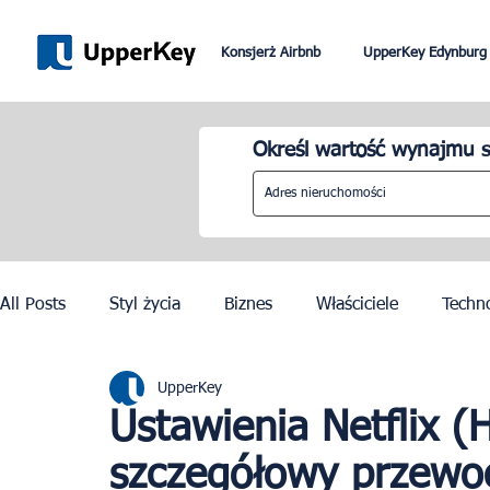
Konsjerż Airbnb
UpperKey Edynburg
Określ wartość wynajmu s
All Posts
Styl życia
Biznes
Właściciele
Techn
UpperKey
Paryż
Rzym
Dubai
Lizbona
Kontrola c
Ustawienia Netflix 
szczegółowy przewo
Igrzyska Olimpijskie w Paryżu 2024