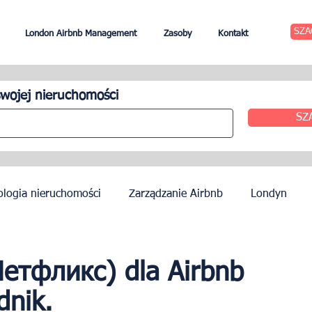
SZA
London Airbnb Management
Zasoby
Kontakt
wojej nieruchomości
SZ
ologia nieruchomości
Zarządzanie Airbnb
Londyn
zynszu
Edynburg
Zarządzanie hotelem
Agenci
(Нетфликс) dla Airbnb
dnik.