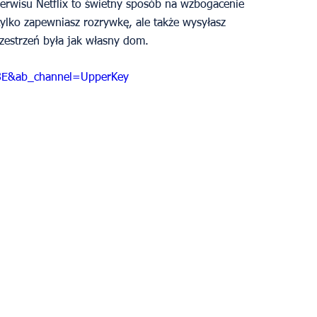
erwisu Netflix to świetny sposób na wzbogacenie 
ylko zapewniasz rozrywkę, ale także wysyłasz 
zestrzeń była jak własny dom. 
8E&ab_channel=UpperKey