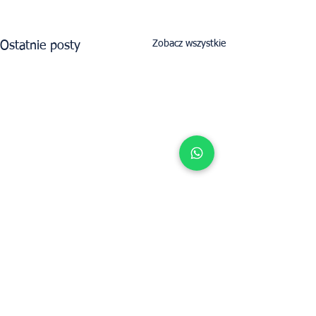
Zobacz wszystkie
Ostatnie posty
Określ wartość wynajmu swojej
nieruchomości z UpperKey jako najemcą