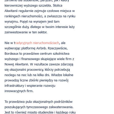
zarówno dla studentów, paryżan, jak i kadry 
kierowniczej wyższego szczebla. Stolica 
Akwitanii regularnie zajmuje czołowe miejsca w 
rankingach nieruchomości, a zwłaszcza na rynku 
wynajmu. Popyt na wynajem jest tam 
szczególnie duży, dlatego w twoim interesie leży 
zainwestowanie w ten sektor.
Nie w t
radycyjnych nieruchomościach
, ale 
wybierając platformę Airbnb. Rzeczywiście, 
Bordeaux to prawdziwe centrum szkolnictwa 
wyższego i finansowego skupiające wiele firm z 
Nowej Akwitanii. W rezultacie zawsze zdarzają 
się okazjonalni pracownicy, którzy potrzebują 
noclegu na noc lub na kilka dni. Władze lokalne 
prowadzą liczne zbiórki pieniędzy na rozwój 
infrastruktury i wspieranie rozwoju 
innowacyjnych firm.
To prawdziwa pula okazjonalnych podróżników 
poszukujących tymczasowego zakwaterowania. 
Jest to również miasto studenckie i każdego roku 