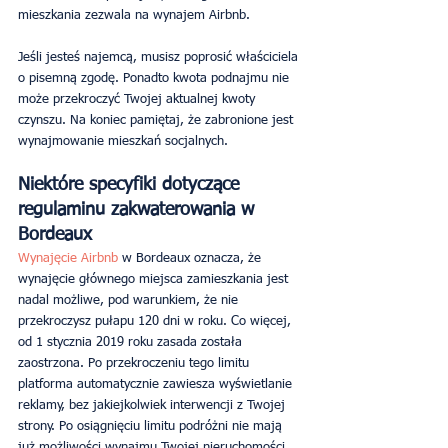
mieszkania zezwala na wynajem Airbnb.
Jeśli jesteś najemcą, musisz poprosić właściciela 
o pisemną zgodę. Ponadto kwota podnajmu nie 
może przekroczyć Twojej aktualnej kwoty 
czynszu. Na koniec pamiętaj, że zabronione jest 
wynajmowanie mieszkań socjalnych.
Niektóre specyfiki dotyczące 
regulaminu zakwaterowania w 
Bordeaux
Wynajęcie Airbnb
 w Bordeaux oznacza, że ​​
wynajęcie głównego miejsca zamieszkania jest 
nadal możliwe, pod warunkiem, że nie 
przekroczysz pułapu 120 dni w roku. Co więcej, 
od 1 stycznia 2019 roku zasada została 
zaostrzona. Po przekroczeniu tego limitu 
platforma automatycznie zawiesza wyświetlanie 
reklamy, bez jakiejkolwiek interwencji z Twojej 
strony. Po osiągnięciu limitu podróżni nie mają 
już możliwości wynajmu Twojej nieruchomości. 