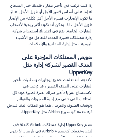
إذا كنت ترغب في تأجير عقار ، فلديك خيار السماح 
له إما على أساس قصير الأجل أو طويل الأجل. غالبًا 
ما تكون الإيجارات قصيرة الأجل أكثر تكلفة من الإيجار 
طويل الأجل ، لذا يمكن أن تكون أكثر ربحية لأصحاب 
العقارات الخاصة. ضع في اعتبارك استخدام شركة 
إدارة ممتلكات قصيرة المدى للتعامل مع الأشياء 
اليومية ، مثل إدارة المفاتيح والإصلاحات.
تفويض الممتلكات المؤجرة على 
المدى القصير لشركة إدارة مثل 
UpperKey
الآن بعد أن تعلمت جميع إيجابيات وسلبيات تأجير 
العقارات على المدى القصير ، قد ترغب في 
الاستمتاع بمزايا تأجير منزلك لفترة قصيرة دون كل 
المتاعب التي تأتي مع إدارة الحجوزات والقوائم 
وتوقعات الضيوف والمزيد . هذا هو المكان الذي تتدخل 
فيه خدمة كونسيرج Airbbn مثل UpperKey.
تقدم UpperKey إدارة ممتلكات Airbnb كاملة في 
لندن وخدمات كونسيرج Airbnb في باريس. لا نقوم 