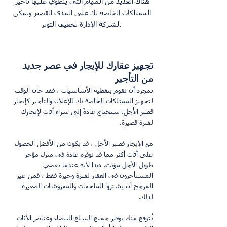
هناك العديد من المهام التي ينطوي عليها تأجير 
الممتلكات الخاصة بك على المدى القصير ويمكن 
تجهيز عقارك للإيجار في عصر جديد 
من التأجير
بمجرد أن تقوم بتغطية الأساسيات ، فقد حان الوقت 
لتجهيز الممتلكات الخاصة بك للإعلان والتأجير كإيجار 
قصير الأجل. ستحتاج عادةً إلى شراء أثاث لإيجارك 
لفترة قصيرة.
مع الإيجار قصير الأجل ، قد يكون من الأفضل الحصول 
على أثاث أكثر مما قد توفره عادة في منزل مؤجر 
طويل الأجل مؤثث. هذا لأنه عندما يقضي 
المستأجرون في العقار لفترة وجيزة فقط ، فمن غير 
المرجح أن يشتروا الملحقات والمفروشات الصغيرة 
لذلك.
يُتوقع منك توفير جميع السلع البيضاء وعناصر الأثاث 