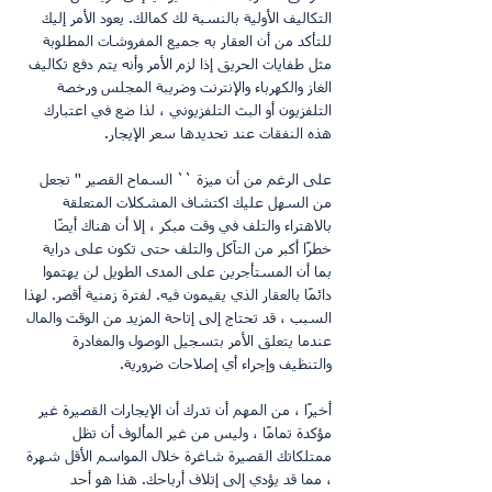
التكاليف الأولية بالنسبة لك كمالك. يعود الأمر إليك 
للتأكد من أن العقار به جميع المفروشات المطلوبة 
مثل طفايات الحريق إذا لزم الأمر وأنه يتم دفع تكاليف 
الغاز والكهرباء والإنترنت وضريبة المجلس ورخصة 
التلفزيون أو البث التلفزيوني ، لذا ضع في اعتبارك 
هذه النفقات عند تحديدها سعر الإيجار.
على الرغم من أن ميزة `` السماح القصير '' تجعل 
من السهل عليك اكتشاف المشكلات المتعلقة 
بالاهتراء والتلف في وقت مبكر ، إلا أن هناك أيضًا 
خطرًا أكبر من التآكل والتلف حتى تكون على دراية 
بما أن المستأجرين على المدى الطويل لن يهتموا 
دائمًا بالعقار الذي يقيمون فيه. لفترة زمنية أقصر. لهذا 
السبب ، قد تحتاج إلى إتاحة المزيد من الوقت والمال 
عندما يتعلق الأمر بتسجيل الوصول والمغادرة 
والتنظيف وإجراء أي إصلاحات ضرورية.
أخيرًا ، من المهم أن تدرك أن الإيجارات القصيرة غير 
مؤكدة تمامًا ، وليس من غير المألوف أن تظل 
ممتلكاتك القصيرة شاغرة خلال المواسم الأقل شهرة 
، مما قد يؤدي إلى إتلاف أرباحك. هذا هو أحد 