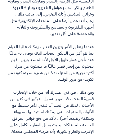
الرئيسية مثل الأريكة والسرير وطاولات السرير وطاولة 
الطعام والكراسي وحوامل التلفزيون وطاولة القهوة 
وخزائن الملابس وأثاث التخزين. إلى جانب ذلك ، 
يجب أن تحصل أيضًا على الملحقات الإلكترونية مثل 
أجهزة التلفزيون والمصابيح والميكروويف والغلاية 
والمحمصة على أقل تقدير.
عندما يتعلق الأمر بتزيين العقار ، يمكنك غالبًا القيام 
بما هو أكثر من الديكور المحايد الذي يوصى به غالبًا 
عند تأجير عقار طويل الأجل لأن المستأجرين الذين 
يبحثون عن إيجار قصير غالبًا ما يبحثون عن منزل 
أكثر- تجربة من المنزل بدلاً من شيء سيتمكنون من 
تكوينه مع مرور الوقت.
ومع ذلك ، ضع في اعتبارك أنه من خلال الإيجارات 
قصيرة المدى ، قد تقوم بتعديل الديكور في كثير من 
الأحيان ، لذلك من الجيد أن تبقي الأمر بسيطًا مع 
الألوان والمنتجات التي يمكنك استبدالها بسهولة 
وبتكلفة زهيدة. أخيرًا ، تأكد من دفع فواتير المرافق 
الخاصة بالممتلكات بحيث يعمل العقار بالكامل على 
الإنترنت والغاز والكهرباء وأن ضريبة المجلس محدثة.