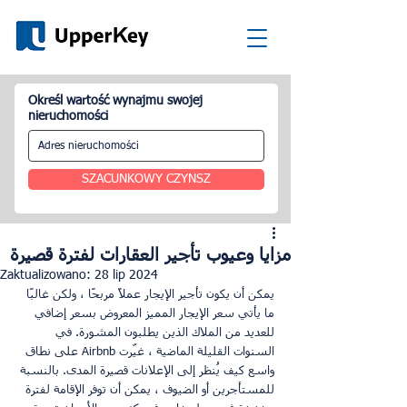
Określ wartość wynajmu swojej
nieruchomości
SZACUNKOWY CZYNSZ
مزايا وعيوب تأجير العقارات لفترة قصيرة
Zaktualizowano:
28 lip 2024
يمكن أن يكون تأجير الإيجار عملاً مربحًا ، ولكن غالبًا 
ما يأتي سعر الإيجار المميز المعروض بسعر إضافي 
للعديد من الملاك الذين يطلبون المشورة. في 
السنوات القليلة الماضية ، غيّرت Airbnb على نطاق 
واسع كيف يُنظر إلى الإعلانات قصيرة المدى. بالنسبة 
للمستأجرين أو الضيوف ، يمكن أن توفر الإقامة لفترة 