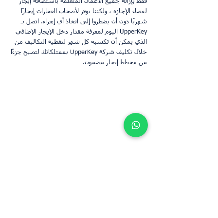
فقط بإزالة جميع الأعمال المتعلقة باستضافة إيجار 
لقضاء الإجازة ، ولكننا نوفر لأصحاب العقارات إيجارًا 
شهريًا دون أن يضطروا إلى اتخاذ أي إجراء. اتصل بـ 
UpperKey اليوم لمعرفة مقدار دخل الإيجار الإضافي 
الذي يمكن أن تكسبه كل شهر لتغطية التكاليف من 
خلال تكليف شركة UpperKey بممتلكاتك لتصبح جزءًا 
من مخطط إيجار مضمون.
هناك العديد من المهام التي ينطوي عليها تأجير 
الممتلكات الخاصة بك على المدى القصير ويمكن 