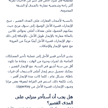
مخفضة في منزل خاص في كثير من الأحيان تجربة 
أكثر راحة وشخصية مقارنة بالفندق أو الشقة 
المخدومة.
بالنسبة لأصحاب العقارات على المدى القصير ، تتيح 
الإيجارات قصيرة الأجل الوصول إلى سوق مربح حيث 
يمكنهم الحصول على معدلات أعلى بحوالي ثلاثين 
بالمائة مقارنة بالإيجار طويل الأجل. بالإضافة إلى ذلك 
، توفر الإيجارات قصيرة الأجل أيضًا مزيدًا من المرونة 
مع عقود الإيجار والإضافات.
يشير التأجير قصير الأجل إلى عملية تأجير الممتلكات 
الخاصة بك لفترات وجيزة من الوقت ، وعادة ما تكون 
أقل من ستة أشهر في السنة. مع الإيجار القصير ، 
يمكنك تحصيل سعر إيجار أعلى لاستيعاب أي فترات 
باطلة. بشكل عام ، كلما كانت مدة الإيجار أقصر ، 
زادت تكلفة ذلك. استمر في القراءة لمعرفة بعض مزايا 
وعيوب الإيجارات قصيرة الأجل من UpperKey.
هل يجب أن أستأجر منزلي على 
المدى القصير؟