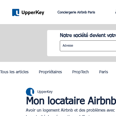
Conciergerie Airbnb Paris
Notre société devient votr
Tous les articles
Propriétaires
PropTech
Paris
UpperKey
Lifestyle
Dubai
Gestion Airbnb
Lisbonne
Mon locataire Airbnb
Avoir un logement Airbnb et des problèmes avec 
JO Paris 2024
Investissement Immobilier
Zurich