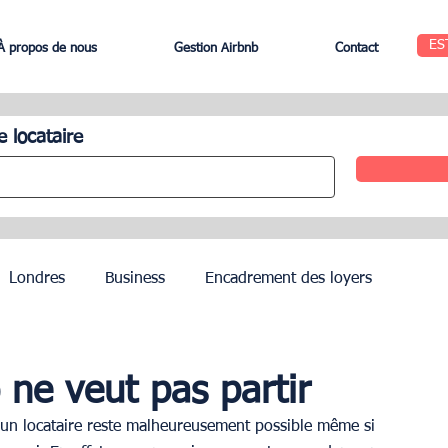
ES
À propos de nous
Gestion Airbnb
Contact
e locataire
Londres
Business
Encadrement des loyers
Edinbourg
Rome
Gestion des Hôtels
Agents
 ne veut pas partir
un locataire reste malheureusement possible même si 
Geneva
Saint-Tropez
Côte d’Azur
Nice