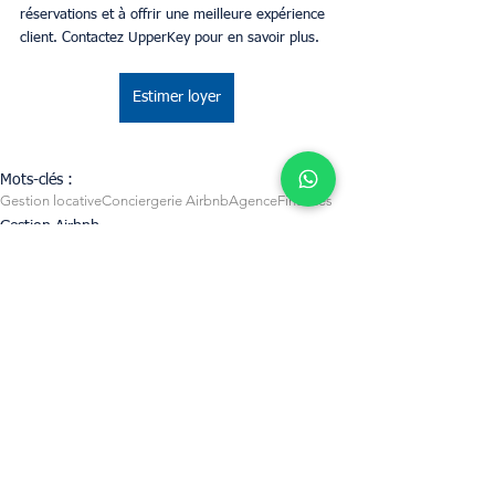
réservations et à offrir une meilleure expérience 
client. Contactez UpperKey pour en savoir plus.
Estimer loyer
Mots-clés :
Gestion locative
Conciergerie Airbnb
Agence
Finances
Gestion Airbnb
Propriétaires
Business
Voir tout
Posts récents