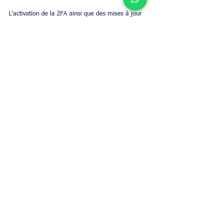
L'activation de la 2FA ainsi que des mises à jour 
régulières améliorent la sécurité de votre 
compte, préservant ainsi la sécurité de vos 
annonces et des interactions avec vos invités.
Conclusion
Pour conclure, il est très important de savoir 
comment se connecter à Airbnb pour héberger 
facilement. En suivant les étapes de ce guide, 