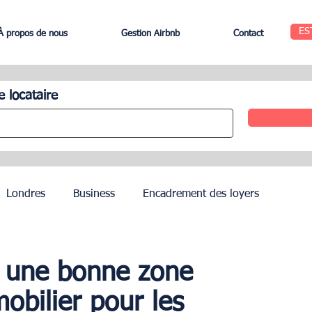
ES
À propos de nous
Gestion Airbnb
Contact
e locataire
Londres
Business
Encadrement des loyers
Edinbourg
Rome
Gestion des Hôtels
Agents
l une bonne zone
obilier pour les
Geneva
Saint-Tropez
Côte d’Azur
Nice