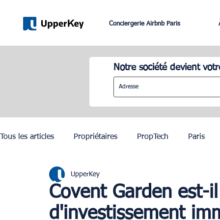
Conciergerie Airbnb Paris
Notre société devient votr
Tous les articles
Propriétaires
PropTech
Paris
UpperKey
Lifestyle
Dubai
Gestion Airbnb
Lisbonne
Covent Garden est-i
d'investissement imm
JO Paris 2024
Investissement Immobilier
Zurich