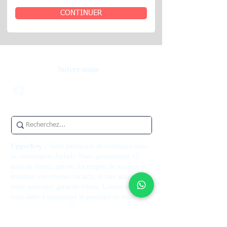
CONTINUER
Suivez-nous
UpperKey :
Votre partenaire de confiance dans
la conciergerie Airbnb. Nous garantissons 12
mois de loyers, gérons les risques de vacance et
boostons vos revenus locatifs, le tout soutenu par
notre assurance garantie loyers. Laissez-nous
vous aider à maximiser le potentiel de votre
propriété dès aujourd'hui.
Contactez-nous