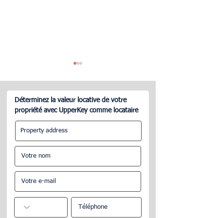
Déterminez la valeur locative de votre
propriété avec UpperKey comme locataire
Combien devriez-vous
Tarifs de Gestion
facturer pour votre
Immobilière : T
propriété AirBNB ?
Vous Devez Savo
The Upperkey