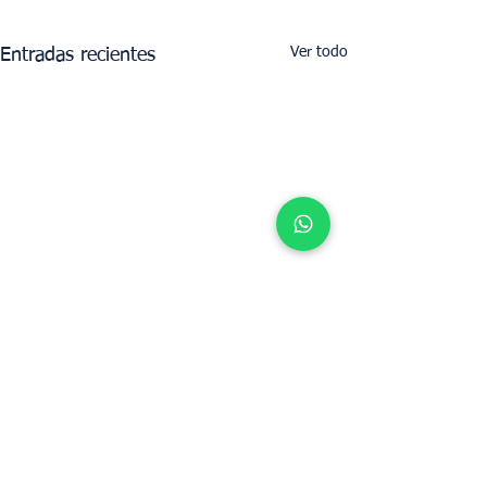
Ver todo
Entradas recientes
Determine el valor de alquiler de su
propiedad con UpperKey como inquilino