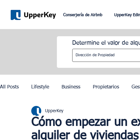
Conserjería de Airbnb
UpperKey Edi
Determine el valor de alq
All Posts
Lifestyle
Business
Propietarios
Ges
UpperKey
Romaníes
Dubai
Lisboa
Control de los alqu
Cómo empezar un ex
alquiler de vivienda
Juegos Olímpicos de París 2024