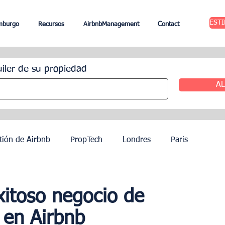
EST
mburgo
Recursos
AirbnbManagement
Contact
uiler de su propiedad
AL
tión de Airbnb
PropTech
Londres
Paris
ileres
Edimburgo
Gestión hotelera
Agentes
itoso negocio de
s en Airbnb