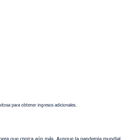
itosa para obtener ingresos adicionales.
spera que crezca aún más. Aunque la pandemia mundial 