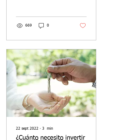
más en varios medios de
todo el mundo.
669
0
22 sept 2022
∙
3
min
¿Cuánto necesito invertir