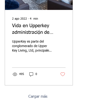
2 ago 2022
∙
4
min
Vida en Upperkey
administración de
propiedades
UpperKey es parte del
internacionales y
conglomerado de Upper
Key Living, Ltd, principales
conserjería de Airbnb.
expertos internacionales en
administración de
propiedades de Airbnb
495
0
Cargar más