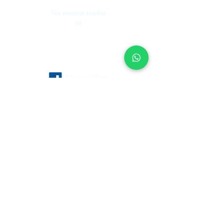
Vea nuestras reseñas
en
Servicios
Sobre
nosotros
Gestión de casas de vacaciones
Fondo de inversión
Gestión Hotelera
Cómo funciona
Control de los alquileres
Nuestro equipo
Agentes de Bienes Raices
Trabaja en Upperkey
Vender Propiedad
Blog
Gestión de alquileres vacacionales