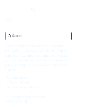
Síganos
Nuestra empresa se convierte en su inquilino
principal y le garantiza una renta por 12 meses
completos. Asumimos los riesgos de la vacante
por usted mientras se beneficia de un seguro de
garantía de alquiler y de mayores ingresos por
alquiler.
Contáctenos
+44 7514 270394
contact@theupperkey.com
5-8 Bolsover Street, Londres
W1W 6AB, UK