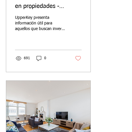
en propiedades -
Información de inversión.
UpperKey presenta
información útil para
aquellos que buscan invertir
en una propiedad de
alquiler y sobre cómo
aumentar sus ingresos de
alqu
691
0