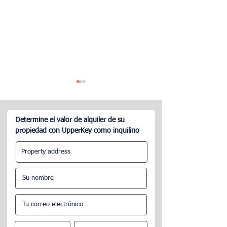
Determine el valor de alquiler de su
propiedad con UpperKey como inquilino
¿Vale la pena utilizar una
Todo sobre el co
empresa de gestión de
alquileres en Parí
Airbnb?