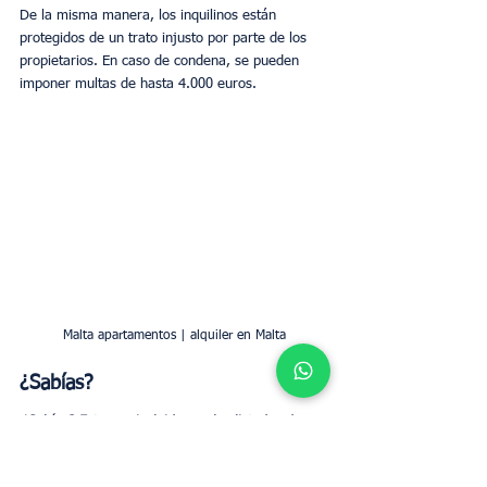
De la misma manera, los inquilinos están 
protegidos de un trato injusto por parte de los 
propietarios. En caso de condena, se pueden 
imponer multas de hasta 4.000 euros.
Malta apartamentos | alquiler en Malta
¿Sabías?
¿Sabías? Estamos incluidos en los listados de 
vacaciones del Gran Londres de 
travellistings.org, puede ver más aquí: 